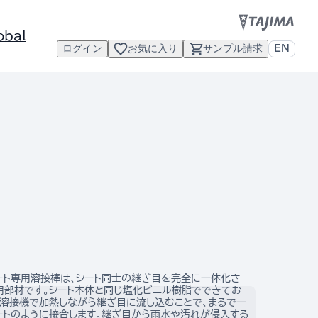
obal
ログイン
お気に入り
サンプル請求
EN
ート専用溶接棒は、シート同士の継ぎ目を完全に一体化さ
用部材です。シート本体と同じ塩化ビニル樹脂でできてお
風溶接機で加熱しながら継ぎ目に流し込むことで、まるで一
ートのように接合します。継ぎ目から雨水や汚れが侵入する