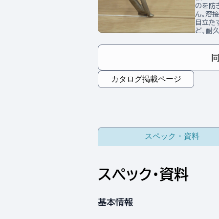
のを防
ん。溶
目立た
ど、耐
カタログ掲載ページ
スペック・資料
スペック・資料
基本情報