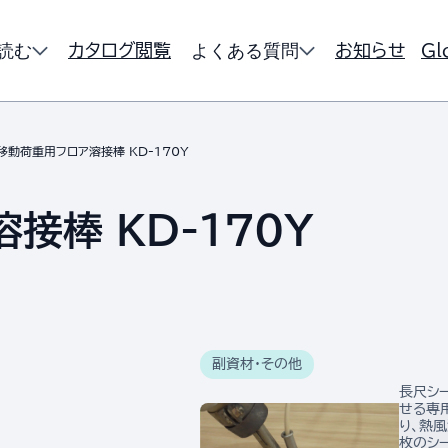
読む
よくある質問
カタログ閲覧
お知らせ
Gl
移動荷重用フロア溶接棒 KD-170Y
接棒 KD-170Y
副資材・その他
長尺シ
せる専
り、熱
枚のシ