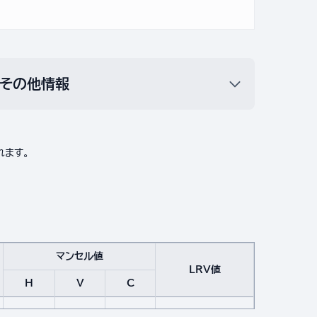
その他情報
れます。
マンセル値
LRV値
H
V
C