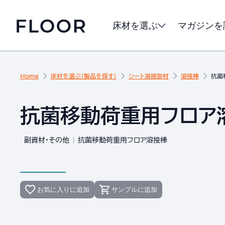
床材を選ぶ
マガジンを
Home
床材を選ぶ（製品を探す）
シート溶接部材
溶接棒
抗菌
抗菌移動荷重用フロア溶
副資材・その他
抗菌移動荷重用フロア溶接棒
お気に入りに追加
サンプルに追加