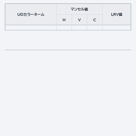
マンセル値
UDカラーネーム
LRV値
H
V
C