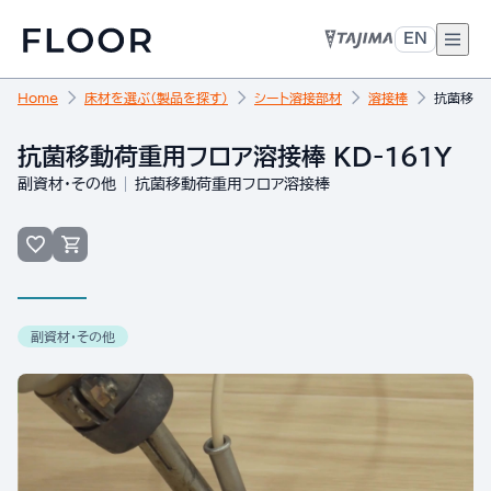
EN
Home
床材を選ぶ（製品を探す）
シート溶接部材
溶接棒
抗菌移動荷
抗菌移動荷重用フロア溶接棒 KD-161Y
副資材・その他
抗菌移動荷重用フロア溶接棒
副資材・その他