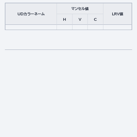
マンセル値
UDカラーネーム
LRV値
H
V
C