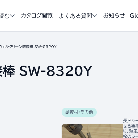
読む
よくある質問
カタログ閲覧
お知らせ
Gl
ウェルクリーン溶接棒 SW-8320Y
 SW-8320Y
副資材・その他
長尺シ
せる専
り、熱
枚のシ