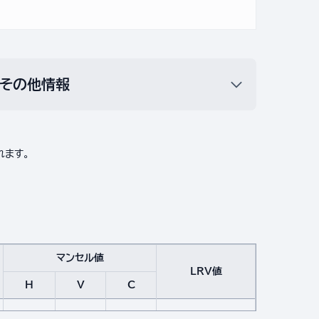
その他情報
れます。
マンセル値
LRV値
H
V
C