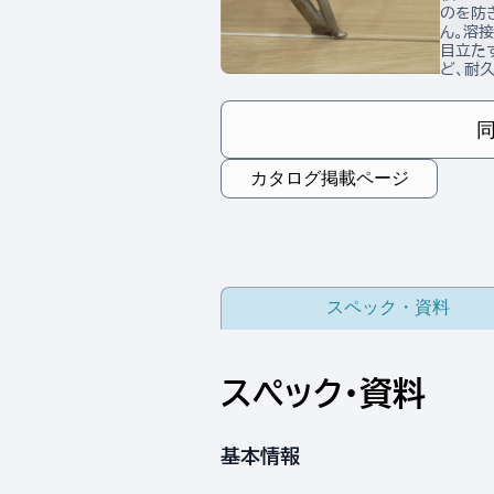
のを防
ん。溶
目立た
ど、耐
カタログ掲載ページ
スペック・資料
スペック・資料
基本情報