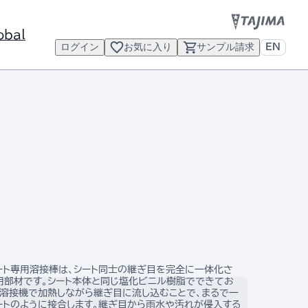
obal
ログイン
お気に入り
サンプル請求
EN
ート専用溶接棒は、シート同士の継ぎ目を完全に一体化さ
用部材です。シート本体と同じ塩化ビニル樹脂でできてお
風溶接機で加熱しながら継ぎ目に流し込むことで、まるで一
ートのように接合します。継ぎ目から雨水や汚れが侵入する