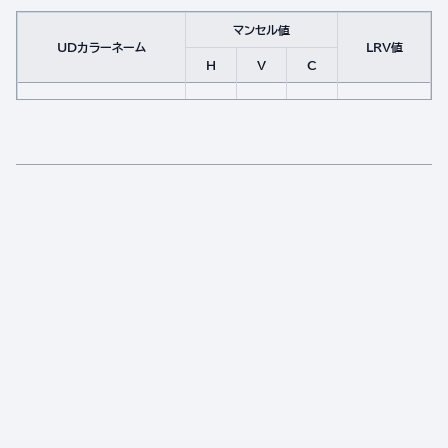
マンセル値
UDカラーネーム
LRV値
H
V
C