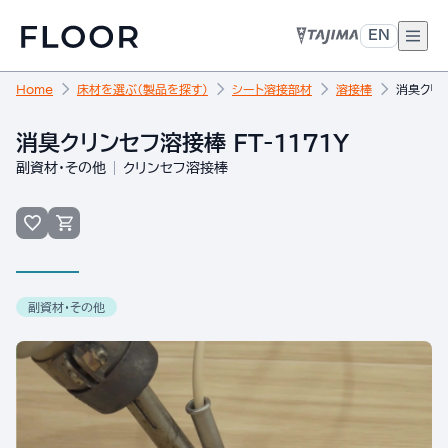
EN
Home
床材を選ぶ（製品を探す）
シート溶接部材
溶接棒
消臭クリン
消臭クリンセフ溶接棒 FT-1171Y
副資材・その他
クリンセフ溶接棒
副資材・その他