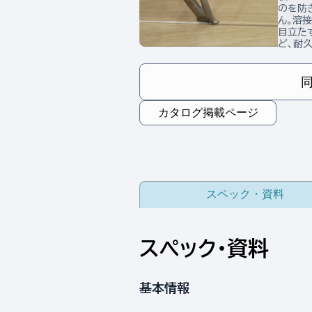
のを防
ん。溶
目立た
ど、耐
カタログ掲載ページ
スペック・資料
スペック・資料
基本情報