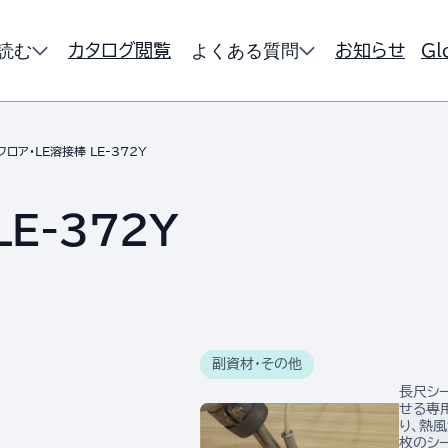
読む
よくある質問
カタログ閲覧
お知らせ
Gl
ロア・LE溶接棒 LE-372Y
E-372Y
副資材・その他
長尺シ
せる専
り、熱
枚のシ