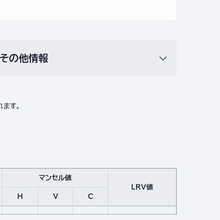
その他情報
れます。
マンセル値
LRV値
H
V
C