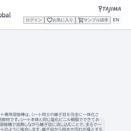
obal
ログイン
お気に入り
サンプル請求
EN
ート専用溶接棒は、シート同士の継ぎ目を完全に一体化さ
用部材です。シート本体と同じ塩化ビニル樹脂でできてお
風溶接機で加熱しながら継ぎ目に流し込むことで、まるで一
ートのように接合します。継ぎ目から雨水や汚れが侵入する