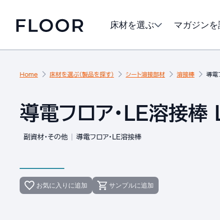
床材を選ぶ
マガジンを
Home
床材を選ぶ（製品を探す）
シート溶接部材
溶接棒
導電フ
導電フロア・LE溶接棒 L
副資材・その他
導電フロア・LE溶接棒
お気に入りに追加
サンプルに追加