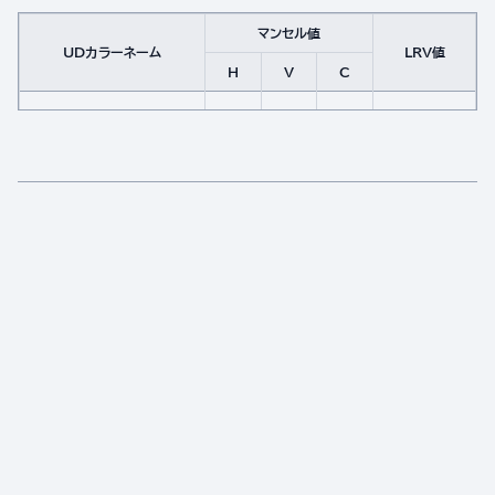
マンセル値
UDカラーネーム
LRV値
H
V
C