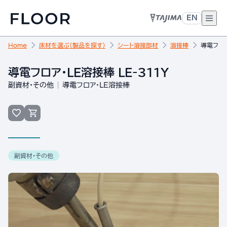
EN
Home
床材を選ぶ（製品を探す）
シート溶接部材
溶接棒
導電フロア
導電フロア・LE溶接棒 LE-311Y
副資材・その他
導電フロア・LE溶接棒
副資材・その他