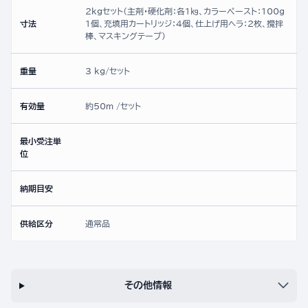
2kgセット（主剤・硬化剤：各1㎏、カラーペースト：100g
寸法
1個、充填用カートリッジ：4個、仕上げ用ヘラ：2枚、攪拌
棒、マスキングテープ）
重量
3 kg/セット
有効量
約50ｍ /セット
最小受注単
位
納期目安
供給区分
通常品
その他情報