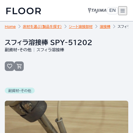
EN
Home
床材を選ぶ（製品を探す）
シート溶接部材
溶接棒
スフィラ溶
スフィラ溶接棒 SPY-51202
副資材・その他
スフィラ溶接棒
副資材・その他